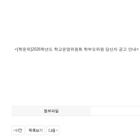
<[학운위]2026학년도 학교운영위원회 학부모위원 당선자 공고 안내>
첨부파일