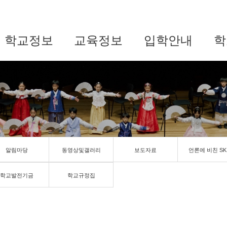
학교정보
교육정보
입학안내
학
알림마당
동영상및갤러리
보도자료
언론에 비친 SK
학교발전기금
학교규정집