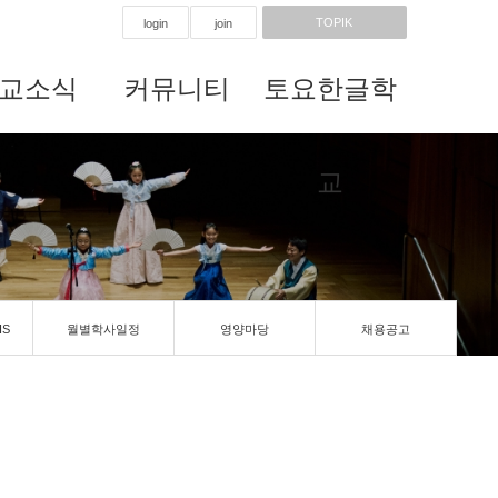
TOPIK
login
join
교소식
커뮤니티
토요한글학
교
IS
월별학사일정
영양마당
채용공고