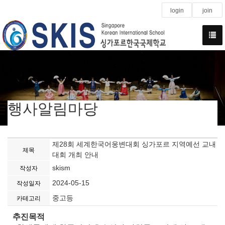
login
join
행사알림마당
제28회 세계한국어웅변대회 싱가포르 지역예선 교내
제목
대회 개최 안내
skism
작성자
2024-05-15
작성일자
중고등
카테고리
추진목적