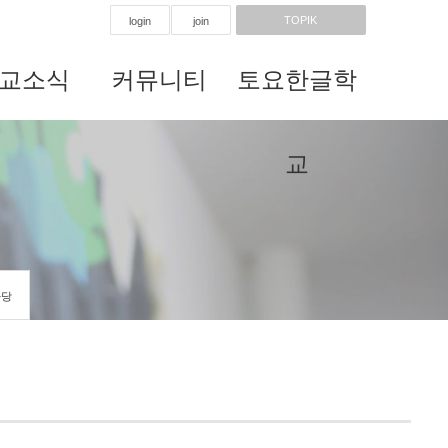
TOPIK
login
join
교소식
커뮤니티
토요한글학
교
마당