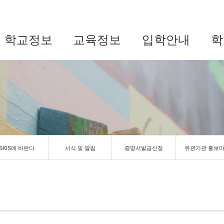
학교정보
교육정보
입학안내
학
SKIS에 바란다
서식 및 알림
증명서발급신청
유관기관 홍보