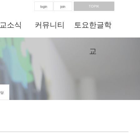
TOPIK
login
join
교소식
커뮤니티
토요한글학
교
마당