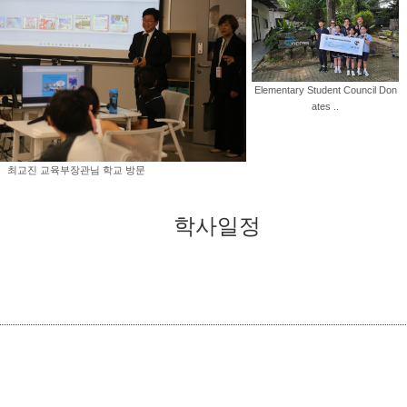
Elementary Student Council Don
ates ..
최교진 교육부장관님 학교 방문
학사일정