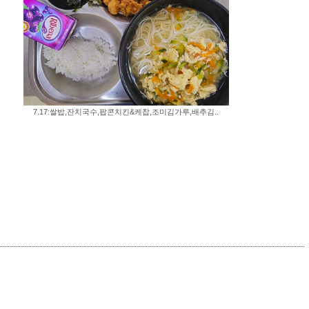
7.17:쌀밥,잔치국수,팝콘치킨&케찹,조미김가루,배추김..