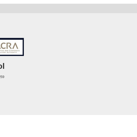
ol
259