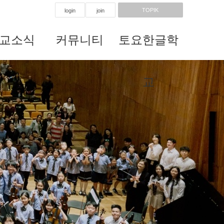
TOPIK
login
join
교소식
커뮤니티
토요한글학
Next
교