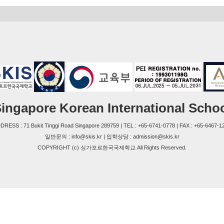
ingapore Korean International Scho
DRESS : 71 Bukit Tinggi Road Singapore 289759 | TEL : +65-6741-0778 | FAX : +65-6467-1
일반문의 : info@skis.kr | 입학상담 : admission@skis.kr
COPYRIGHT (c) 싱가포르한국국제학교 All Rights Reserved.