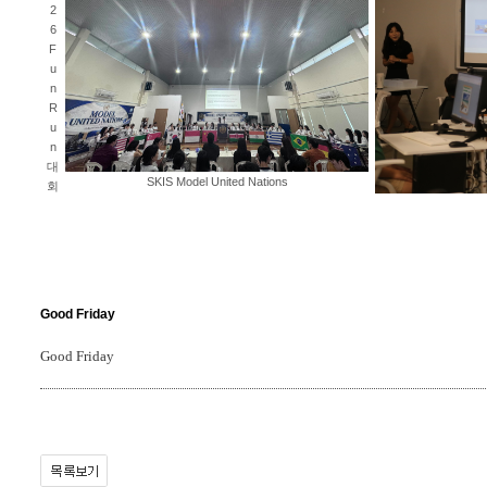
2
6
F
u
n
R
u
n
대
SKIS Model United Nations
회
Good Friday
Good Friday