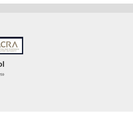
ol
259