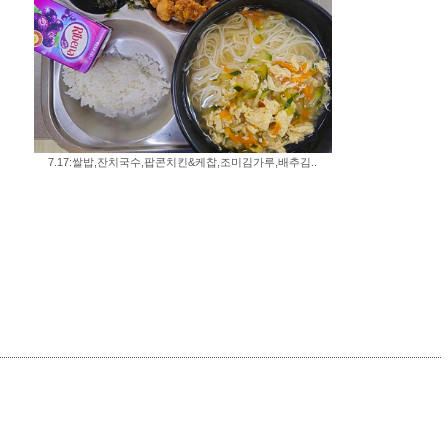
7.17:쌀밥,잔치국수,팝콘치킨&케찹,조미김가루,배추김..