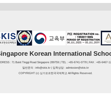
ingapore Korean International Scho
DRESS : 71 Bukit Tinggi Road Singapore 289759 | TEL : +65-6741-0778 | FAX : +65-6467-1
일반문의 : info@skis.kr | 입학상담 : admission@skis.kr
COPYRIGHT (c) 싱가포르한국국제학교 All Rights Reserved.