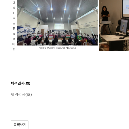
2
6
F
u
n
R
u
n
대
SKIS Model United Nations
회
체격검사(초)
체격검사(초)