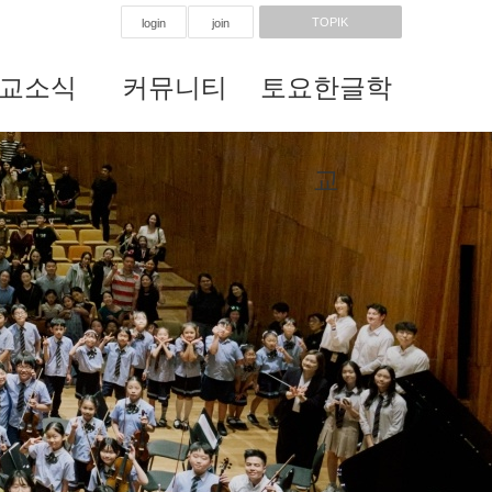
TOPIK
login
join
교소식
커뮤니티
토요한글학
Next
교