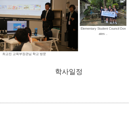
Elementary Student Council Don
ates ..
최교진 교육부장관님 학교 방문
학사일정