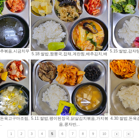
양배추볶음,시금치무
5.15:쌀밥,감
5.18:쌀밥,짬뽕국,잡채,계란찜,배추김치,배
.
국,돈육고구마조림,
5.11:쌀밥,팽이된장국,닭살김치볶음,가지볶
4.30:쌀밥,돈
.
음,콩자반,..
1
2
3
4
5
6
7
8
9
10