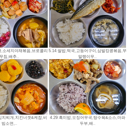
자탕,소세지야채볶음,브로콜리
5.14:쌀밥,떡국,고등어구이,삼발캉콩볶음,무
무침,배추..
말랭이무..
육김치찌개,치킨너겟&케찹,비
4.29:흑미밥,오징어무국,탕수육&소스,마파
빔소면,..
두부,배..