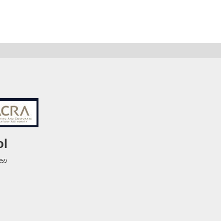
ol
259