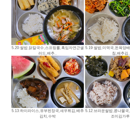
5.20:쌀밥,닭칼국수,스프링롤,흑임자연근샐
5.19:쌀밥,미역국,돈육
러드,배추..
침,배추김.
5.13:하이라이스,유부된장국,새우튀김,배추
5.12:브라운쌀밥,콩나물
김치,수박
조미김가루.