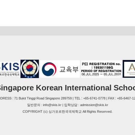
ingapore Korean International Scho
DRESS : 71 Bukit Tinggi Road Singapore 289759 | TEL : +65-6741-0778 | FAX : +65-6467-1
일반문의 : info@skis.kr | 입학상담 : admission@skis.kr
COPYRIGHT (c) 싱가포르한국국제학교 All Rights Reserved.