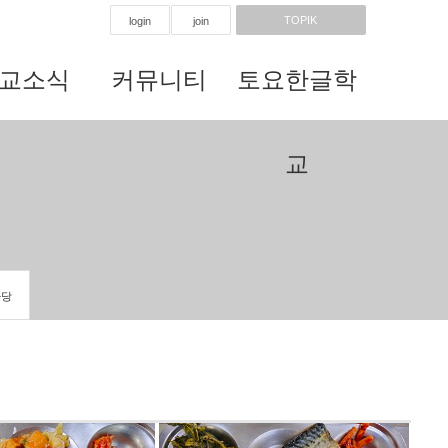
TOPIK
login
join
교소식
커뮤니티
토요한글학
교
마당