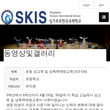
login
join
동영상및갤러리
초등 성교육 및 성폭력예방교육 (G3-G6)
제목
초등학교
작성자
유치원
카테고리
3학년에서 6학년까지 4월 29일, 30일에 각 학급 교실에서 성교
육 및 성폭력예방교육이 이루어졌습니다.
생명 탄생의 과정과 사춘기에 일어나는 신체의 변화에 대해 알아
보고 서로간의 경계를 존중해야한다는 것과 올바른 성 인식을 가