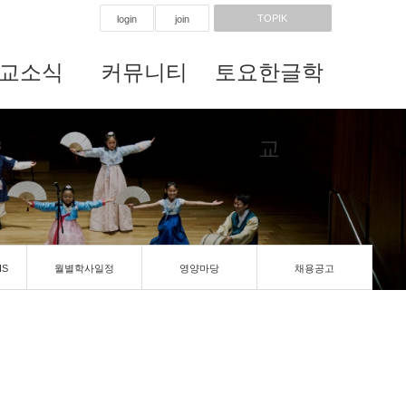
TOPIK
login
join
교소식
커뮤니티
토요한글학
교
IS
월별학사일정
영양마당
채용공고