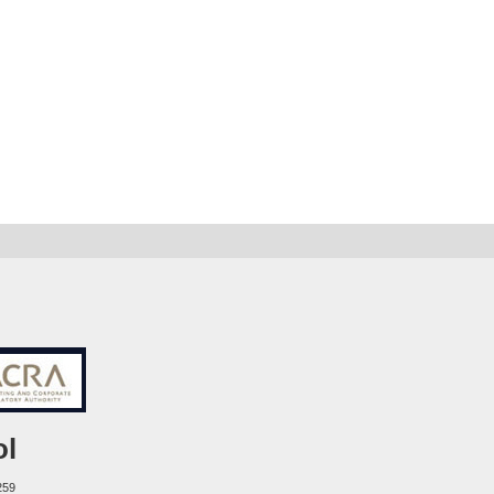
ol
259