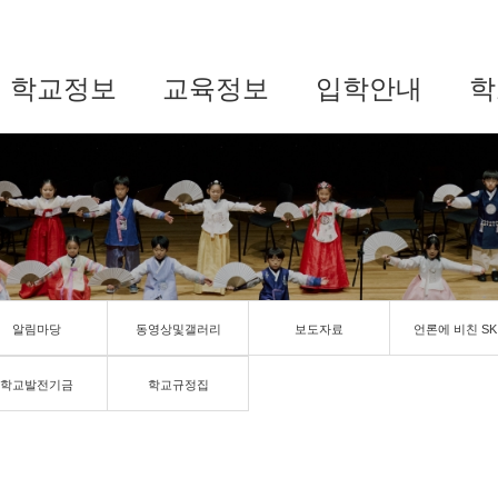
학교정보
교육정보
입학안내
학
알림마당
동영상및갤러리
보도자료
언론에 비친 SK
학교발전기금
학교규정집