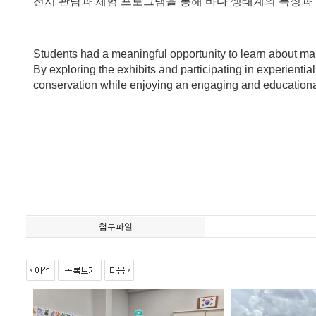
전시 관람과 체험 프로그램을 통해 바다 생태계의 특징
Students had a meaningful opportunity to learn about ma
By exploring the exhibits and participating in experien
conservation while enjoying an engaging and educational 
첨부파일