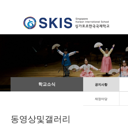
학교소식
공지사항
재정마당
동영상및갤러리