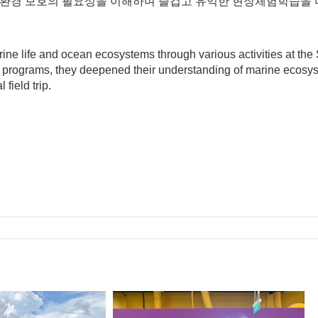
과 환경 보호의 필요성을 이해하며 즐겁고 유익한 현장체험학습을
rine life and ocean ecosystems through various activities at th
tial programs, they deepened their understanding of marine ecos
field trip.