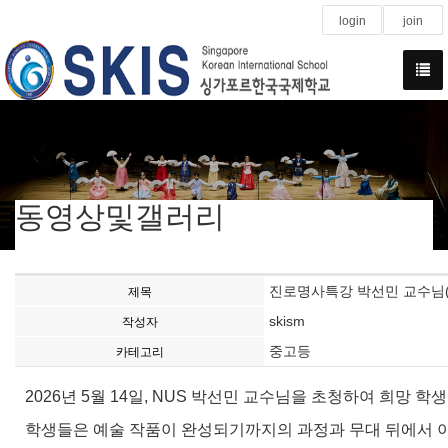
login
join
동영상및갤러리
진로명사특강 박선민 교수님(
제목
skism
작성자
중고등
카테고리
2026년 5월 14일, NUS 박선민 교수님을 초청하여 희망 
학생들은 예술 작품이 완성되기까지의 과정과 무대 뒤에서 이