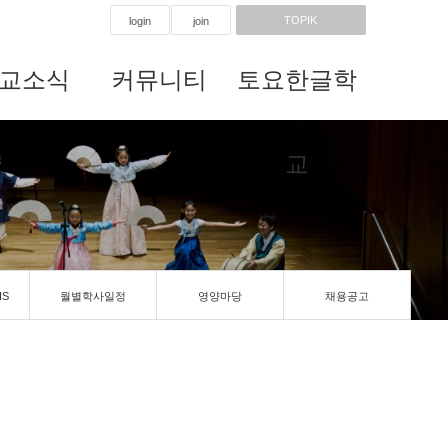
TOPIK
login
join
교소식
커뮤니티
토요한글학
교
IS
월별학사일정
영양마당
채용공고