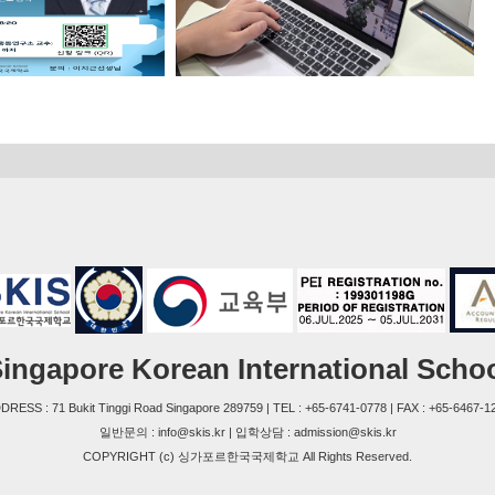
ingapore Korean International Scho
DRESS : 71 Bukit Tinggi Road Singapore 289759 | TEL : +65-6741-0778 | FAX : +65-6467-1
일반문의 : info@skis.kr | 입학상담 : admission@skis.kr
COPYRIGHT (c) 싱가포르한국국제학교 All Rights Reserved.