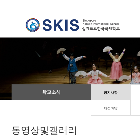
학교소식
공지사항
재정마당
동영상및갤러리