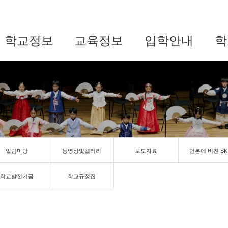
학교정보
교육정보
입학안내
학
알림마당
동영상및갤러리
보도자료
언론에 비친 SK
학교발전기금
학교규정집