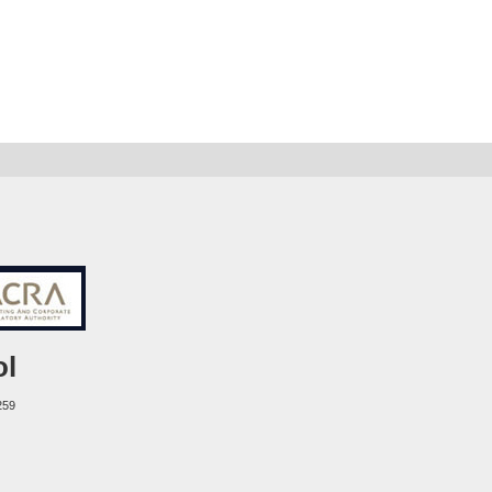
ol
259