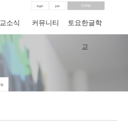
TOPIK
login
join
교소식
커뮤니티
토요한글학
교
마당