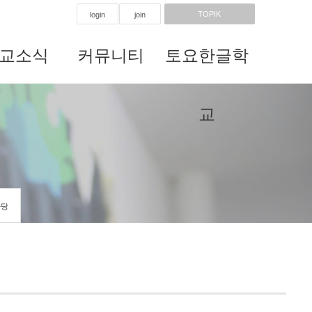
TOPIK
login
join
교소식
커뮤니티
토요한글학
교
마당