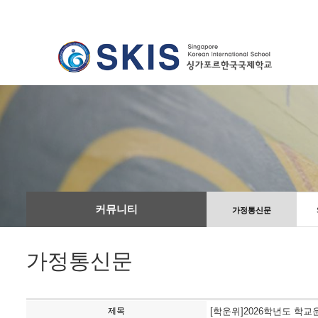
커뮤니티
가정통신문
가정통신문
제목
[학운위]2026학년도 학