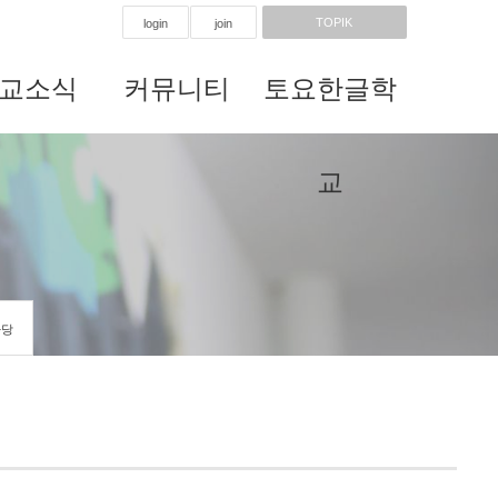
TOPIK
login
join
교소식
커뮤니티
토요한글학
교
마당