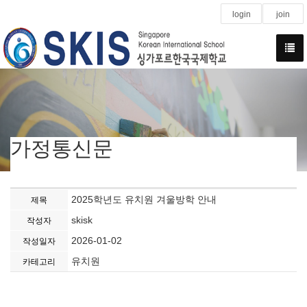
login
join
가정통신문
2025학년도 유치원 겨울방학 안내
제목
skisk
작성자
2026-01-02
작성일자
유치원
카테고리