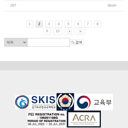
287
skism
2026학년도 11학년 2학기 추가 개설 희망 과목 수요 조사 
1
2
3
4
5
6
7
8
9
10