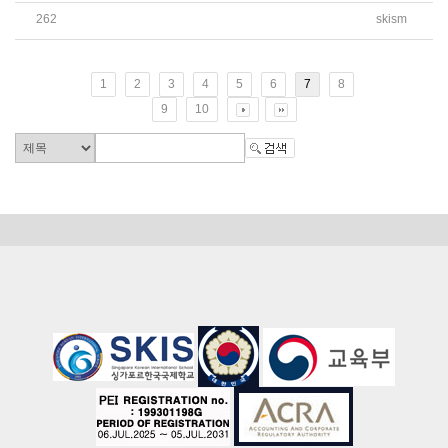
262
skism
2026학년도 G10, G11, G12 선택과목 최종 신청 안내 가
1
2
3
4
5
6
7
8
9
10