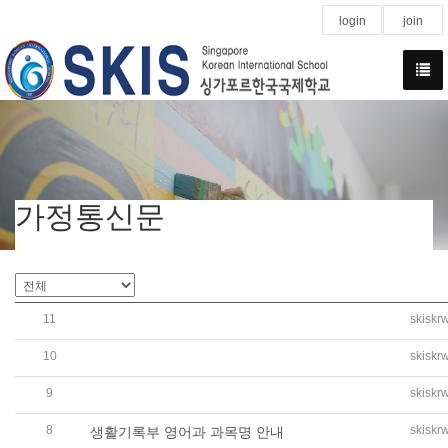
login
join
가정통신문
11
skiskr
2019학년도 1학기 방학 중등 CCA 운영 만족도 조사 가정통
10
skiskr
2019학년도 2학기 급식비 납부 안내(최종 수정)
9
skiskr
2019학년도 유치원 7월 소식지 발행(NEWSLETTER FOR JU
8
skiskr
생활기록부 영어과 과목명 안내