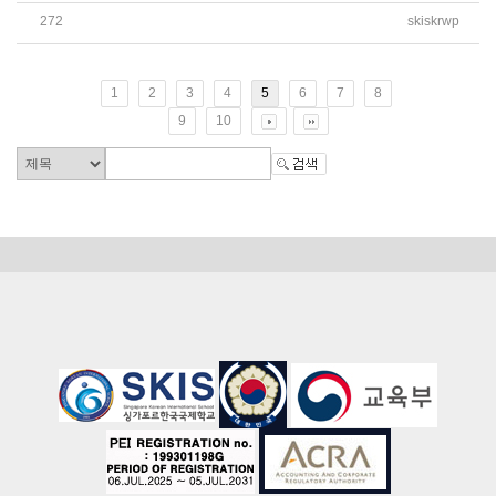
272
skiskrwp
2026학년도 교보문고 전자도서관 이용 안내
1
2
3
4
5
6
7
8
9
10