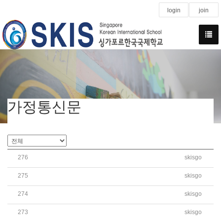
login
join
가정통신문
276
skisgo
헌법 개정안 국민투표 재외국민 신고 신청 안내
275
skisgo
[학운위]2026학년도 학교운영위원회 위원 선출 결과 안내
274
skisgo
[학운위]2026학년도 학교운영위원회 학부모위원 당선자 
273
skisgo
[학운위]2026학년도 학교운영위원회 학부모위원 입후보자 명