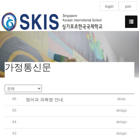
login
join
가정통신문
46
skise
영어과 과목명 안내
45
skisgo
2020학년도 학교운영위원회 학부모위원 당선자 공고
44
skisgo
2020학년도 학교운영위원회 학부모위원 무투표실시 안내
43
skisgo
코로나19 감염 예방을 위한 토요한글학교 학생 등·하교 협조 