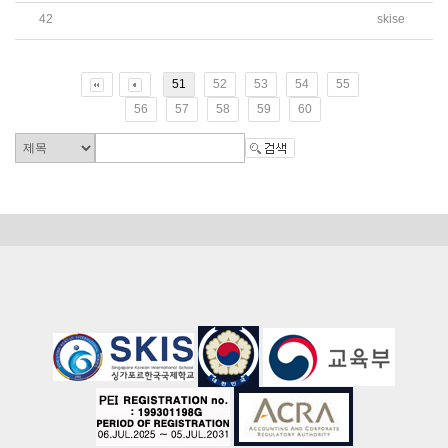
42
skise
2020 스위스대사배 축구대회 축구대표선수단 선수선발
51
52
53
54
55
56
57
58
59
60