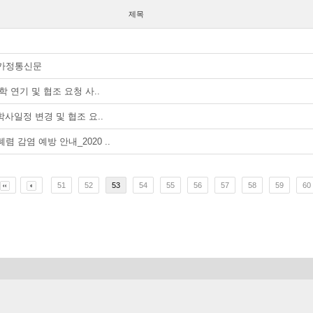
제목
 가정통신문
 연기 및 협조 요청 사..
사일정 변경 및 협조 요..
감염 예방 안내_2020 ..
51
52
53
54
55
56
57
58
59
60