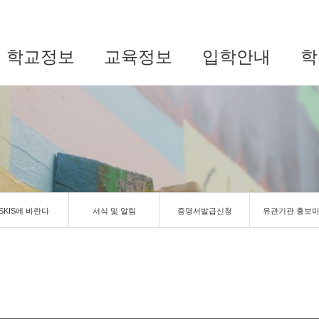
학교정보
교육정보
입학안내
학
SKIS에 바란다
서식 및 알림
증명서발급신청
유관기관 홍보