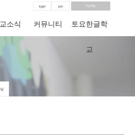
TOPIK
login
join
교소식
커뮤니티
토요한글학
교
마당