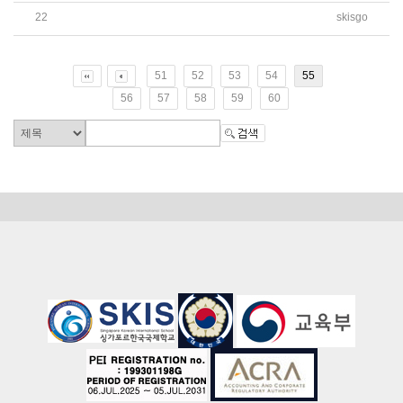
22
skisgo
2019학년도 저소득층 자녀 학비지원금 신청 안내
51
52
53
54
55
56
57
58
59
60