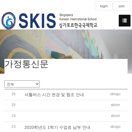
login
join
가정통신문
26
skisgo
셔틀버스 시간 변경 및 협조 안내
25
skism
2020학년도 대비 중등영어과 레벨테스트 실시 안내
24
skism
2020학년도 중고등부 교육 계획 수립을 위한 온라인 설문
23
skisgo
2020학년도 1학기 수업료 납부 안내