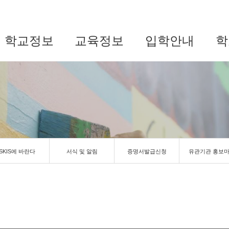
학교정보
교육정보
입학안내
학
SKIS에 바란다
서식 및 알림
증명서발급신청
유관기관 홍보