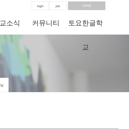
TOPIK
login
join
교소식
커뮤니티
토요한글학
교
마당