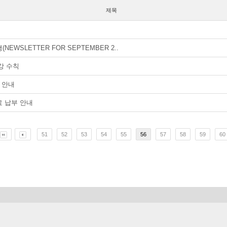
제목
EWSLETTER FOR SEPTEMBER 2..
강 수칙
업 안내
료 납부 안내
51
52
53
54
55
56
57
58
59
60