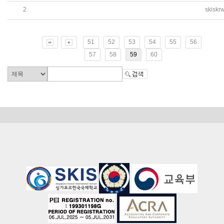
2
skiskr
2019학년도 중등 1학기 CCA 만족도 조사 및 수요조사 안
51
52
53
54
55
56
57
58
59
60