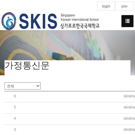
login
join
가정통신문
6
skiskr
2019학년도 고등학교 해외현장체험학습 경비 납부 안내(
5
skiskr
2019학년도 중학교 해외현장체험학습 경비 납부 안내 가정
4
skiskr
2019학년도 유치원 6월 소식지 발행(NEWSLETTER FOR JU
3
skiskr
감기와 인플루엔자(독감) 유행에 따른 예방수칙 안내