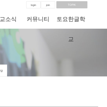
TOPIK
login
join
교소식
커뮤니티
토요한글학
교
마당