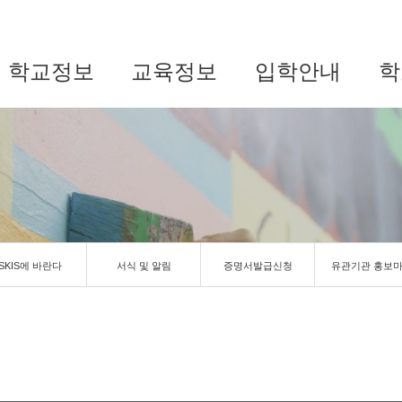
학교정보
교육정보
입학안내
학
SKIS에 바란다
서식 및 알림
증명서발급신청
유관기관 홍보