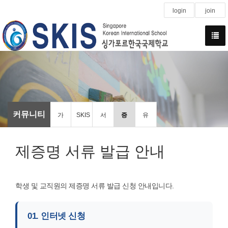
login
join
커뮤니티
가
SKIS
서
증
유
정
에
식
명
관
제증명 서류 발급 안내
통
바
및
서
기
학생 및 교직원의 제증명 서류 발급 신청 안내입니다.
신
란
알
발
관
01. 인터넷 신청
문
다
림
급
홍