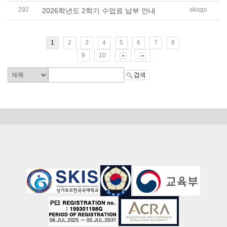
292
skisgo
2026학년도 2학기 수업료 납부 안내
1
2
3
4
5
6
7
8
9
10