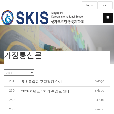
login
join
가정통신문
261
skisgo
유초등학교 구강검진 안내
260
skisgo
2026학년도 1학기 수업료 안내
259
skism
2026학년도 G10, G11, G12 선택과목 신청 안내 가정통신
258
skisgo
2026학년도 SKIS 신입생 및 전편입생 우선 모집 안내