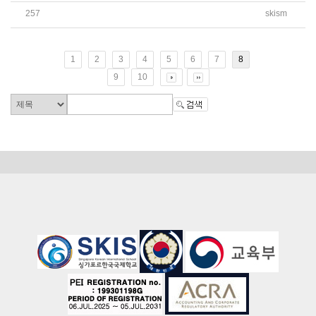
257
skism
2025학년도 고등학교 학교생활기록부 및 성적 처리 관련 변경
1
2
3
4
5
6
7
8
9
10